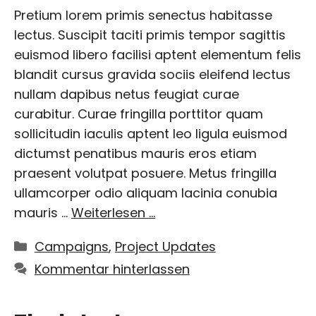
Pretium lorem primis senectus habitasse
lectus. Suscipit taciti primis tempor sagittis
euismod libero facilisi aptent elementum felis
blandit cursus gravida sociis eleifend lectus
nullam dapibus netus feugiat curae
curabitur. Curae fringilla porttitor quam
sollicitudin iaculis aptent leo ligula euismod
dictumst penatibus mauris eros etiam
praesent volutpat posuere. Metus fringilla
ullamcorper odio aliquam lacinia conubia
mauris …
Weiterlesen …
Kategorien
Campaigns
,
Project Updates
Kommentar hinterlassen