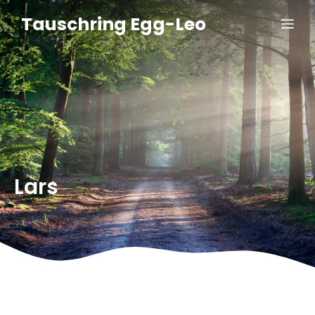
Zum
Tauschring Egg-Leo
Me
Inhalt
springen
Lars